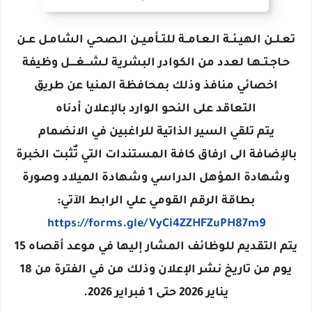
تعـلــن الهيـئــة الـعـامــة للتــأميــن الـصحـي الشامـل عــن
حـاجـتــهـا لعدد من الكوادر البشرية لـشـــغــــل وظيفة
اخصائي منافذ وذلك بمحافظة المنيا عن طريق
التعاقد على النحو الوارد بالإعلان أدناه
يتم تلقي السير الذاتية للراغبين في الانضمام
بالإضافة الى ارفاق كافة المستندات التي تٌثبت الخبرة
وشهادة المؤهل الدراسي وشهادة الميلاد وصورة
بطاقة الرقم القومي علي الرابط الآتي:
https://forms.gle/VyCi4ZZHFZuPH87m9
يتم التقديم للوظائف المشار إليها في موعد أقصاه 15
يوم من تاريخ نشر الإعلان وذلك من في الفترة من 18
يناير 2026 حتى 1 فبراير 2026.