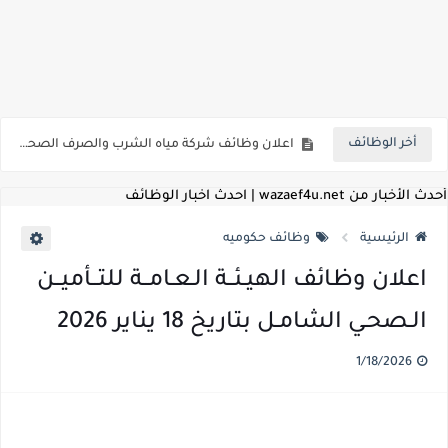
للمؤهلات العليا ..اعلان وظائف الهيئة العامة للمنطقة الاقتصادية لقناة السويس بتاريخ 9-8-2026
اعلان وظائف شركة مياه الشرب والصرف الصحي بمحافظات القناة " اعلان داخلي " منشور في 15-7-2026
أخر الوظائف
بداية من شهر يوليو الجاري .. تعرف علي قيمة زيادة المرتبات والحد الادني للأجور لجميع الدرجات بعد النشر بالجريدة الرسمية
للمؤهلات العليا ..اعلان وظائف وزارة التنمية المحلية " اخصائي تخطيط - مهندس - اخصائي حاسبات - باحث قانوني " والتقديم الكتروني بتاريخ 15-7-2026
أحدث الأخبار من wazaef4u.net | احدث اخبار الوظائف
للعمل كضباط متخصصين ..وزارة الدفاع تعلن عن فتح باب التقديم للمؤهلات العليا خريجي الكليات الطبيه / علوم / هندسة / تجارة / حقوق / زراعة / تربية / اداب / خدمة اجتماعية
الرئيسية
وظائف حكوميه
اعلان وظائف وزارة التعليم العالي " جامعة سمنود " للمؤهلات العليا والمتوسطة والدبلومات والعمال والفنيين والتقديم حتي 9 يوليو 2026
اعلان وظائف الهيـئــة الـعـامــة للتــأميــن
اعلان وظائف الهيئة القومية لسلامة الغذاء " لشغل وظيفة مفتش أغذية " لخريجي علوم / زراعة / طب بيطري "... الشروط والاوراق المطلوبة وكيفية التقديم
الـصحـي الشامـل بتاريخ 18 يناير 2026
اعلان وظائف الشركة القابضة لمصر للطيران لشغل وظائف ( مهندس ميكانيكا / ضابط مبيعات / فني تبريد وتكييف / فني كهرباء / فني غلايات / فني غازات / فني سباك )
1/18/2026
مسابقة معلمي الحصه ..الاستعلام عن مواعيد الامتحانات الإلكترونية للمتقدمين في مسابقتي شغل وظيفة معلم مساعد مادتي "الدراسات الاجتماعية" و"اللغة الإنجليزية"
اعلان وظائف الهيئة القومية للأنفاق ووزارة النقل عن حاجتها الي ( اخصائي موراد / محام / اخصائي شئون / فنيين/ امين مخزن) والتقديم حتي 17 يونيو 2026