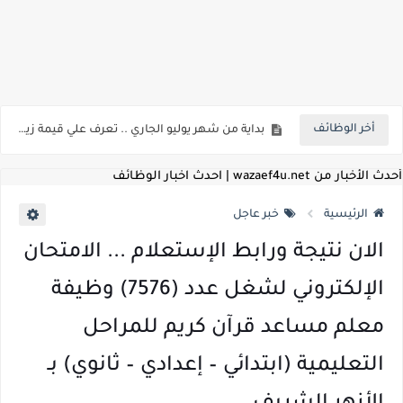
اعلان وظائف شركة مياه الشرب والصرف الصحي بمحافظات القناة " اعلان داخلي " منشور في 15-7-2026
بداية من شهر يوليو الجاري .. تعرف علي قيمة زيادة المرتبات والحد الادني للأجور لجميع الدرجات بعد النشر بالجريدة الرسمية
أخر الوظائف
للمؤهلات العليا ..اعلان وظائف وزارة التنمية المحلية " اخصائي تخطيط - مهندس - اخصائي حاسبات - باحث قانوني " والتقديم الكتروني بتاريخ 15-7-2026
للعمل كضباط متخصصين ..وزارة الدفاع تعلن عن فتح باب التقديم للمؤهلات العليا خريجي الكليات الطبيه / علوم / هندسة / تجارة / حقوق / زراعة / تربية / اداب / خدمة اجتماعية
أحدث الأخبار من wazaef4u.net | احدث اخبار الوظائف
اعلان وظائف وزارة التعليم العالي " جامعة سمنود " للمؤهلات العليا والمتوسطة والدبلومات والعمال والفنيين والتقديم حتي 9 يوليو 2026
الرئيسية
خبر عاجل
اعلان وظائف الهيئة القومية لسلامة الغذاء " لشغل وظيفة مفتش أغذية " لخريجي علوم / زراعة / طب بيطري "... الشروط والاوراق المطلوبة وكيفية التقديم
الان نتيجة ورابط الإستعلام ... الامتحان
اعلان وظائف الشركة القابضة لمصر للطيران لشغل وظائف ( مهندس ميكانيكا / ضابط مبيعات / فني تبريد وتكييف / فني كهرباء / فني غلايات / فني غازات / فني سباك )
الإلكتروني لشغل عدد (7576) وظيفة
مسابقة معلمي الحصه ..الاستعلام عن مواعيد الامتحانات الإلكترونية للمتقدمين في مسابقتي شغل وظيفة معلم مساعد مادتي "الدراسات الاجتماعية" و"اللغة الإنجليزية"
معلم مساعد قرآن كريم للمراحل
اعلان وظائف الهيئة القومية للأنفاق ووزارة النقل عن حاجتها الي ( اخصائي موراد / محام / اخصائي شئون / فنيين/ امين مخزن) والتقديم حتي 17 يونيو 2026
التعليمية (ابتدائي – إعدادي – ثانوي) بـ
للمؤهلات العليا والمتوسطه.. جامعة ميريت تعلن عن وظائف شاغرة بتاريخ 20 مايو 2026