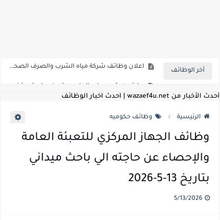
للمؤهلات العليا ..اعلان وظائف الهيئة العامة للمنطقة الاقتصادية لقناة السويس بتاريخ 9-8-2026
اعلان وظائف شركة مياه الشرب والصرف الصحي بمحافظات القناة " اعلان داخلي " منشور في 15-7-2026
أخر الوظائف
بداية من شهر يوليو الجاري .. تعرف علي قيمة زيادة المرتبات والحد الادني للأجور لجميع الدرجات بعد النشر بالجريدة الرسمية
للمؤهلات العليا ..اعلان وظائف وزارة التنمية المحلية " اخصائي تخطيط - مهندس - اخصائي حاسبات - باحث قانوني " والتقديم الكتروني بتاريخ 15-7-2026
أحدث الأخبار من wazaef4u.net | احدث اخبار الوظائف
للعمل كضباط متخصصين ..وزارة الدفاع تعلن عن فتح باب التقديم للمؤهلات العليا خريجي الكليات الطبيه / علوم / هندسة / تجارة / حقوق / زراعة / تربية / اداب / خدمة اجتماعية
الرئيسية
وظائف حكوميه
اعلان وظائف وزارة التعليم العالي " جامعة سمنود " للمؤهلات العليا والمتوسطة والدبلومات والعمال والفنيين والتقديم حتي 9 يوليو 2026
وظائف الجهاز المركزي للتعبئة العامة
اعلان وظائف الهيئة القومية لسلامة الغذاء " لشغل وظيفة مفتش أغذية " لخريجي علوم / زراعة / طب بيطري "... الشروط والاوراق المطلوبة وكيفية التقديم
والإحصاء عن حاجته الي باحث ميداني
اعلان وظائف الشركة القابضة لمصر للطيران لشغل وظائف ( مهندس ميكانيكا / ضابط مبيعات / فني تبريد وتكييف / فني كهرباء / فني غلايات / فني غازات / فني سباك )
بتاريخ 13-5-2026
مسابقة معلمي الحصه ..الاستعلام عن مواعيد الامتحانات الإلكترونية للمتقدمين في مسابقتي شغل وظيفة معلم مساعد مادتي "الدراسات الاجتماعية" و"اللغة الإنجليزية"
5/13/2026
اعلان وظائف الهيئة القومية للأنفاق ووزارة النقل عن حاجتها الي ( اخصائي موراد / محام / اخصائي شئون / فنيين/ امين مخزن) والتقديم حتي 17 يونيو 2026