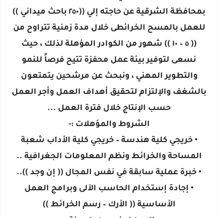
بمحافظة الشرقية عن حاجته إلي ((٢٥٠ باحث ميداني ))
للعمل بالمسح الخرائطى خلال مدة زمنية تتراوح من
(( ٥ – ١٠ )) شهور من الكوادر المؤهلة لذلك ، حيث
نسعى لتوفير بيئة عمل محفزة تتيح فرصاً للنمو
والتطوير المهني ، ونبحث عن مرشحين يتمتعون
بالشغف والإلتزام لتحقيق أهداف العمل وأجر العمل
حسب الإنتاج خلال فترة العمل ...
الشروط والمؤهلات :-
• خريجي كلية هندسة – خريجي كلية الأداب شعبة
المساحة والخرائط ونظم المعلومات الجغرافية ..
• خبرة عملية سابقة في نفس المجال (( إن وجد ))..
• إجادة إستخدام الحاسب الآلى وبرامج العمل
الأساسية (( الأرك – رسم الخرائط ))