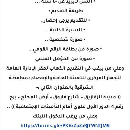
• السن لايزيد عن ٤٠ سنة ...
طريقة التقديم :-
• للتقديم يرجى إحضار..
• السيرة الذاتية ..
• صورة شخصية ..
• صورة من بطاقة الرقم القومي ..
• صورة من المؤهل العلمي
وعلي من يرغب في التقديم الذهاب لمقر الإدارة العامة
للجهاز المركزي للتعبئة العامة والإحصاء بمحافظة
الشرقية بالعنوان التالي :-
(( مدينة الزقازيق – شارع فاروق – أرض المحلج – برج
رقم 4 الدور الأول علوي أمام التأمينات الإجتماعية )) ..
وعلي من يرغب الدخول اللينك
https://forms.gle/PKExZp2aRJTWNfJM9