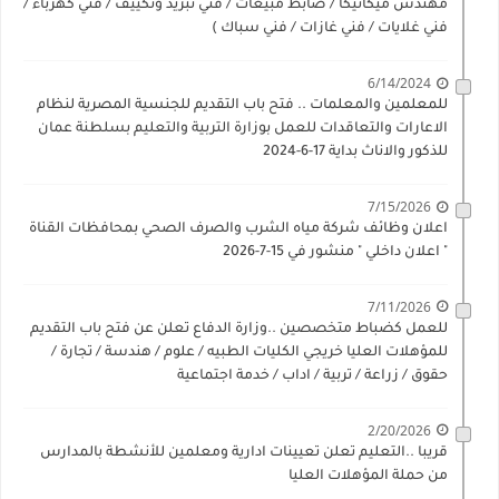
مهندس ميكانيكا / ضابط مبيعات / فني تبريد وتكييف / فني كهرباء /
فني غلايات / فني غازات / فني سباك )
6/14/2024
للمعلمين والمعلمات .. فتح باب التقديم للجنسية المصرية لنظام
الاعارات والتعاقدات للعمل بوزارة التربية والتعليم بسلطنة عمان
للذكور والاناث بداية 17-6-2024
7/15/2026
اعلان وظائف شركة مياه الشرب والصرف الصحي بمحافظات القناة
" اعلان داخلي " منشور في 15-7-2026
7/11/2026
للعمل كضباط متخصصين ..وزارة الدفاع تعلن عن فتح باب التقديم
للمؤهلات العليا خريجي الكليات الطبيه / علوم / هندسة / تجارة /
حقوق / زراعة / تربية / اداب / خدمة اجتماعية
2/20/2026
قريبا ..التعليم تعلن تعيينات ادارية ومعلمين للأنشطة بالمدارس
من حملة المؤهلات العليا