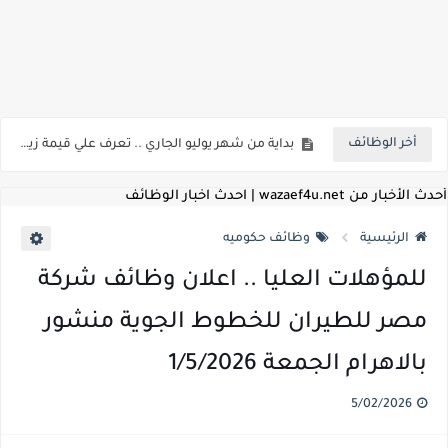
اعلان وظائف شركة مياه الشرب والصرف الصحي بمحافظات القناة " اعلان داخلي " منشور في 15-7-2026
بداية من شهر يوليو الجاري .. تعرف علي قيمة زيادة المرتبات والحد الادني للأجور لجميع الدرجات بعد النشر بالجريدة الرسمية
أخر الوظائف
للمؤهلات العليا ..اعلان وظائف وزارة التنمية المحلية " اخصائي تخطيط - مهندس - اخصائي حاسبات - باحث قانوني " والتقديم الكتروني بتاريخ 15-7-2026
للعمل كضباط متخصصين ..وزارة الدفاع تعلن عن فتح باب التقديم للمؤهلات العليا خريجي الكليات الطبيه / علوم / هندسة / تجارة / حقوق / زراعة / تربية / اداب / خدمة اجتماعية
أحدث الأخبار من wazaef4u.net | احدث اخبار الوظائف
اعلان وظائف وزارة التعليم العالي " جامعة سمنود " للمؤهلات العليا والمتوسطة والدبلومات والعمال والفنيين والتقديم حتي 9 يوليو 2026
الرئيسية
وظائف حكوميه
اعلان وظائف الهيئة القومية لسلامة الغذاء " لشغل وظيفة مفتش أغذية " لخريجي علوم / زراعة / طب بيطري "... الشروط والاوراق المطلوبة وكيفية التقديم
للمؤهلات العليا .. اعلان وظائف شركة
اعلان وظائف الشركة القابضة لمصر للطيران لشغل وظائف ( مهندس ميكانيكا / ضابط مبيعات / فني تبريد وتكييف / فني كهرباء / فني غلايات / فني غازات / فني سباك )
مصر للطيران للخطوط الجوية منشور
مسابقة معلمي الحصه ..الاستعلام عن مواعيد الامتحانات الإلكترونية للمتقدمين في مسابقتي شغل وظيفة معلم مساعد مادتي "الدراسات الاجتماعية" و"اللغة الإنجليزية"
بالاهرام الجمعة 1/5/2026
اعلان وظائف الهيئة القومية للأنفاق ووزارة النقل عن حاجتها الي ( اخصائي موراد / محام / اخصائي شئون / فنيين/ امين مخزن) والتقديم حتي 17 يونيو 2026
5/02/2026
للمؤهلات العليا والمتوسطه.. جامعة ميريت تعلن عن وظائف شاغرة بتاريخ 20 مايو 2026