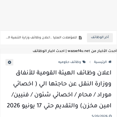
اعلان وظائف شركة مياه الشرب والصرف الصحي بمحافظات القناة " اعلان داخلي " منشور في 15-7-2026
بداية من شهر يوليو الجاري .. تعرف علي قيمة زيادة المرتبات والحد الادني للأجور لجميع الدرجات بعد النشر بالجريدة الرسمية
أخر الوظائف
للمؤهلات العليا ..اعلان وظائف وزارة التنمية المحلية " اخصائي تخطيط - مهندس - اخصائي حاسبات - باحث قانوني " والتقديم الكتروني بتاريخ 15-7-2026
للعمل كضباط متخصصين ..وزارة الدفاع تعلن عن فتح باب التقديم للمؤهلات العليا خريجي الكليات الطبيه / علوم / هندسة / تجارة / حقوق / زراعة / تربية / اداب / خدمة اجتماعية
أحدث الأخبار من wazaef4u.net | احدث اخبار الوظائف
اعلان وظائف وزارة التعليم العالي " جامعة سمنود " للمؤهلات العليا والمتوسطة والدبلومات والعمال والفنيين والتقديم حتي 9 يوليو 2026
الرئيسية
وظائف حكوميه
اعلان وظائف الهيئة القومية لسلامة الغذاء " لشغل وظيفة مفتش أغذية " لخريجي علوم / زراعة / طب بيطري "... الشروط والاوراق المطلوبة وكيفية التقديم
اعلان وظائف الهيئة القومية للأنفاق
اعلان وظائف الشركة القابضة لمصر للطيران لشغل وظائف ( مهندس ميكانيكا / ضابط مبيعات / فني تبريد وتكييف / فني كهرباء / فني غلايات / فني غازات / فني سباك )
ووزارة النقل عن حاجتها الي ( اخصائي
مسابقة معلمي الحصه ..الاستعلام عن مواعيد الامتحانات الإلكترونية للمتقدمين في مسابقتي شغل وظيفة معلم مساعد مادتي "الدراسات الاجتماعية" و"اللغة الإنجليزية"
موراد / محام / اخصائي شئون / فنيين/
اعلان وظائف الهيئة القومية للأنفاق ووزارة النقل عن حاجتها الي ( اخصائي موراد / محام / اخصائي شئون / فنيين/ امين مخزن) والتقديم حتي 17 يونيو 2026
امين مخزن) والتقديم حتي 17 يونيو 2026
للمؤهلات العليا والمتوسطه.. جامعة ميريت تعلن عن وظائف شاغرة بتاريخ 20 مايو 2026
5/20/2026