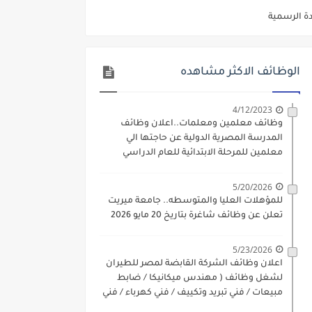
ديم الكتروني بتاريخ 15-7-2026
/ تجارة / حقوق / زراعة / تربية / اداب / خدمة اجتماعية
الوظائف الاكثر مشاهده
ي 9 يوليو 2026
. الشروط والاوراق المطلوبة وكيفية التقديم
4/12/2023
وظائف معلمين ومعلمات..اعلان وظائف
 فني كهرباء / فني غلايات / فني غازات / فني سباك )
المدرسة المصرية الدولية عن حاجتها الي
معلمين للمرحلة الابتدائية للعام الدراسي
د مادتي "الدراسات الاجتماعية" و"اللغة الإنجليزية"
2023-2024
ن) والتقديم حتي 17 يونيو 2026
5/20/2026
للمؤهلات العليا والمتوسطه.. جامعة ميريت
تعلن عن وظائف شاغرة بتاريخ 20 مايو 2026
5/23/2026
اعلان وظائف الشركة القابضة لمصر للطيران
لشغل وظائف ( مهندس ميكانيكا / ضابط
مبيعات / فني تبريد وتكييف / فني كهرباء / فني
غلايات / فني غازات / فني سباك )