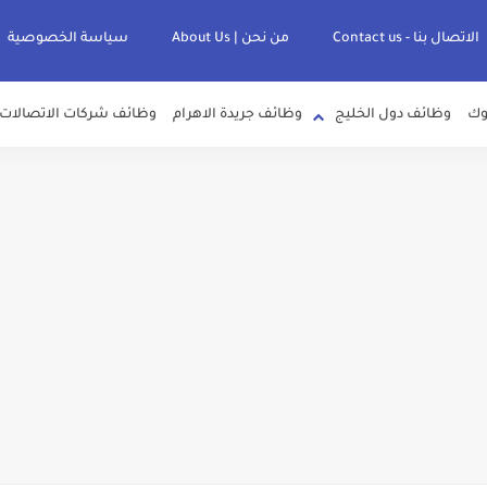
الاتصال بنا - Contact us
من نحن | About Us
سياسة الخصوصية
وك
وظائف دول الخليج
وظائف جريدة الاهرام
وظائف شركات الاتصالات
لصرف الصحي بمحافظات القناة " اعلان داخلي " منشور في 15-7-2026
عرف علي قيمة زيادة المرتبات والحد الادني للأجور لجميع الدرجات بعد النشر بالجري