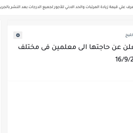
زارة التنمية المحلية " اخصائي تخطيط - مهندس - اخصائي حاسبات - باحث قانوني " والتق
فاع تعلن عن فتح باب التقديم للمؤهلات العليا خريجي الكليات الطبيه / علوم / هندسة 
 " جامعة سمنود " للمؤهلات العليا والمتوسطة والدبلومات والعمال والفنيين والتقديم حت
ليج
سلامة الغذاء " لشغل وظيفة مفتش أغذية " لخريجي علوم / زراعة / طب بيطري "..
ن عن حاجتها الى معلمين فى مختلف
صر للطيران لشغل وظائف ( مهندس ميكانيكا / ضابط مبيعات / فني تبريد وتكييف /
م عن مواعيد الامتحانات الإلكترونية للمتقدمين في مسابقتي شغل وظيفة معلم مساع
اق ووزارة النقل عن حاجتها الي ( اخصائي موراد / محام / اخصائي شئون / فنيين/ امين مخز
ة ميريت تعلن عن وظائف شاغرة بتاريخ 20 مايو 2026