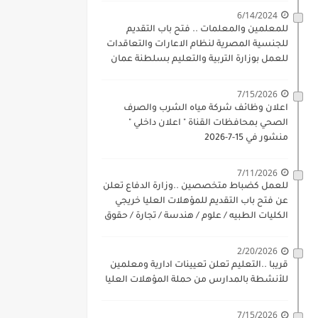
6/14/2024
للمعلمين والمعلمات .. فتح باب التقديم
للجنسية المصرية لنظام الاعارات والتعاقدات
للعمل بوزارة التربية والتعليم بسلطنة عمان
للذكور والاناث بداية 17-6-2024
7/15/2026
اعلان وظائف شركة مياه الشرب والصرف
الصحي بمحافظات القناة " اعلان داخلي "
منشور في 15-7-2026
7/11/2026
للعمل كضباط متخصصين ..وزارة الدفاع تعلن
عن فتح باب التقديم للمؤهلات العليا خريجي
الكليات الطبيه / علوم / هندسة / تجارة / حقوق
/ زراعة / تربية / اداب / خدمة اجتماعية
2/20/2026
قريبا ..التعليم تعلن تعيينات ادارية ومعلمين
للأنشطة بالمدارس من حملة المؤهلات العليا
7/15/2026