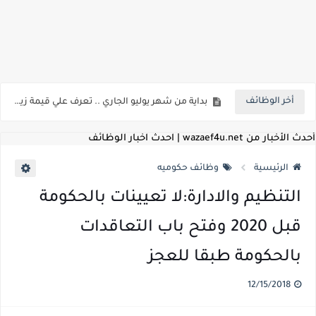
اعلان وظائف شركة مياه الشرب والصرف الصحي بمحافظات القناة " اعلان داخلي " منشور في 15-7-2026
بداية من شهر يوليو الجاري .. تعرف علي قيمة زيادة المرتبات والحد الادني للأجور لجميع الدرجات بعد النشر بالجريدة الرسمية
أخر الوظائف
للمؤهلات العليا ..اعلان وظائف وزارة التنمية المحلية " اخصائي تخطيط - مهندس - اخصائي حاسبات - باحث قانوني " والتقديم الكتروني بتاريخ 15-7-2026
أحدث الأخبار من wazaef4u.net | احدث اخبار الوظائف
للعمل كضباط متخصصين ..وزارة الدفاع تعلن عن فتح باب التقديم للمؤهلات العليا خريجي الكليات الطبيه / علوم / هندسة / تجارة / حقوق / زراعة / تربية / اداب / خدمة اجتماعية
الرئيسية
وظائف حكوميه
اعلان وظائف وزارة التعليم العالي " جامعة سمنود " للمؤهلات العليا والمتوسطة والدبلومات والعمال والفنيين والتقديم حتي 9 يوليو 2026
التنظيم والادارة:لا تعيينات بالحكومة
اعلان وظائف الهيئة القومية لسلامة الغذاء " لشغل وظيفة مفتش أغذية " لخريجي علوم / زراعة / طب بيطري "... الشروط والاوراق المطلوبة وكيفية التقديم
قبل 2020 وفتح باب التعاقدات
اعلان وظائف الشركة القابضة لمصر للطيران لشغل وظائف ( مهندس ميكانيكا / ضابط مبيعات / فني تبريد وتكييف / فني كهرباء / فني غلايات / فني غازات / فني سباك )
بالحكومة طبقا للعجز
مسابقة معلمي الحصه ..الاستعلام عن مواعيد الامتحانات الإلكترونية للمتقدمين في مسابقتي شغل وظيفة معلم مساعد مادتي "الدراسات الاجتماعية" و"اللغة الإنجليزية"
12/15/2018
اعلان وظائف الهيئة القومية للأنفاق ووزارة النقل عن حاجتها الي ( اخصائي موراد / محام / اخصائي شئون / فنيين/ امين مخزن) والتقديم حتي 17 يونيو 2026