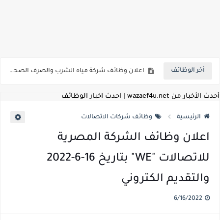
للمؤهلات العليا ..اعلان وظائف الهيئة العامة للمنطقة الاقتصادية لقناة السويس بتاريخ 9-8-2026
اعلان وظائف شركة مياه الشرب والصرف الصحي بمحافظات القناة " اعلان داخلي " منشور في 15-7-2026
أخر الوظائف
بداية من شهر يوليو الجاري .. تعرف علي قيمة زيادة المرتبات والحد الادني للأجور لجميع الدرجات بعد النشر بالجريدة الرسمية
للمؤهلات العليا ..اعلان وظائف وزارة التنمية المحلية " اخصائي تخطيط - مهندس - اخصائي حاسبات - باحث قانوني " والتقديم الكتروني بتاريخ 15-7-2026
أحدث الأخبار من wazaef4u.net | احدث اخبار الوظائف
للعمل كضباط متخصصين ..وزارة الدفاع تعلن عن فتح باب التقديم للمؤهلات العليا خريجي الكليات الطبيه / علوم / هندسة / تجارة / حقوق / زراعة / تربية / اداب / خدمة اجتماعية
الرئيسية
وظائف شركات الاتصالات
اعلان وظائف وزارة التعليم العالي " جامعة سمنود " للمؤهلات العليا والمتوسطة والدبلومات والعمال والفنيين والتقديم حتي 9 يوليو 2026
اعلان وظائف الشركة المصرية
اعلان وظائف الهيئة القومية لسلامة الغذاء " لشغل وظيفة مفتش أغذية " لخريجي علوم / زراعة / طب بيطري "... الشروط والاوراق المطلوبة وكيفية التقديم
للاتصالات "WE" بتاريخ 16-6-2022
اعلان وظائف الشركة القابضة لمصر للطيران لشغل وظائف ( مهندس ميكانيكا / ضابط مبيعات / فني تبريد وتكييف / فني كهرباء / فني غلايات / فني غازات / فني سباك )
والتقديم الكتروني
مسابقة معلمي الحصه ..الاستعلام عن مواعيد الامتحانات الإلكترونية للمتقدمين في مسابقتي شغل وظيفة معلم مساعد مادتي "الدراسات الاجتماعية" و"اللغة الإنجليزية"
6/16/2022
اعلان وظائف الهيئة القومية للأنفاق ووزارة النقل عن حاجتها الي ( اخصائي موراد / محام / اخصائي شئون / فنيين/ امين مخزن) والتقديم حتي 17 يونيو 2026