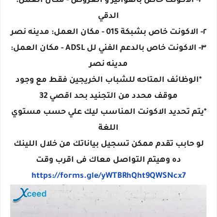
١- الاكونت خاص بالفواتير و العروض - مكان العمل:
الدقي
٢- الاكونت خاص بشبكة 015 - مكان العمل: مدينه نصر
٣- الاكونت خاص بالدعم الفني لل ADSL - مكان العمل:
مدينه نصر
*الوظائف المتاحه للشباب الخريجين فقط مع وجود
موقف محدد من التجنيد بحد اقصي 32
*يتم تحديد الاكونت المناسب ليك علي حسب مستوي
اللغة
لو حابب تقدم ممكن تسجيل بياناتك من خلال اللينك
ده وهيتم التواصل معاك فى اقرب وقت
https://forms.gle/yWTBRhQht9QWSNcx7