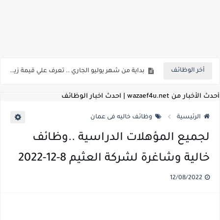
اعلان وظائف شركة مياه الشرب والصرف الصحي بمحافظات القناة " اعلان داخلي " منشور في 15-7-2026
أخر الوظائف
بداية من شهر يوليو الجاري .. تعرف علي قيمة زيادة المرتبات والحد الادني للأجور لجميع الدرجات بعد النشر بالجريدة الرسمية
للمؤهلات العليا ..اعلان وظائف وزارة التنمية المحلية " اخصائي تخطيط - مهندس - اخصائي حاسبات - باحث قانوني " والتقديم الكتروني بتاريخ 15-7-2026
أحدث الأخبار من wazaef4u.net | احدث اخبار الوظائف
للعمل كضباط متخصصين ..وزارة الدفاع تعلن عن فتح باب التقديم للمؤهلات العليا خريجي الكليات الطبيه / علوم / هندسة / تجارة / حقوق / زراعة / تربية / اداب / خدمة اجتماعية
الرئيسية
وظائف خاليه فى عمان
اعلان وظائف وزارة التعليم العالي " جامعة سمنود " للمؤهلات العليا والمتوسطة والدبلومات والعمال والفنيين والتقديم حتي 9 يوليو 2026
لجميع المؤهلات الدراسية ..وظائف
اعلان وظائف الهيئة القومية لسلامة الغذاء " لشغل وظيفة مفتش أغذية " لخريجي علوم / زراعة / طب بيطري "... الشروط والاوراق المطلوبة وكيفية التقديم
خالية وشاغرة لشركة العثيم 8-12-2022
اعلان وظائف الشركة القابضة لمصر للطيران لشغل وظائف ( مهندس ميكانيكا / ضابط مبيعات / فني تبريد وتكييف / فني كهرباء / فني غلايات / فني غازات / فني سباك )
12/08/2022
مسابقة معلمي الحصه ..الاستعلام عن مواعيد الامتحانات الإلكترونية للمتقدمين في مسابقتي شغل وظيفة معلم مساعد مادتي "الدراسات الاجتماعية" و"اللغة الإنجليزية"
اعلان وظائف الهيئة القومية للأنفاق ووزارة النقل عن حاجتها الي ( اخصائي موراد / محام / اخصائي شئون / فنيين/ امين مخزن) والتقديم حتي 17 يونيو 2026