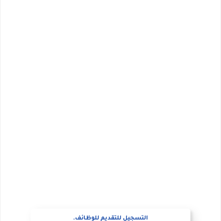
للمؤهلات العليا والمتوسطه.. جامعة ميريت تعلن عن وظائف شاغرة بتاريخ 20 مايو 2026
التسجيل للتقديم للوظائف.