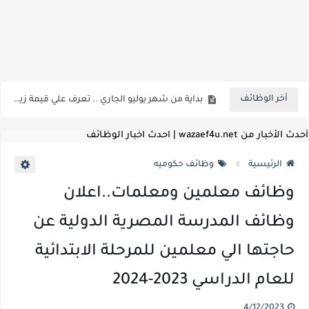
اعلان وظائف شركة مياه الشرب والصرف الصحي بمحافظات القناة " اعلان داخلي " منشور في 15-7-2026
بداية من شهر يوليو الجاري .. تعرف علي قيمة زيادة المرتبات والحد الادني للأجور لجميع الدرجات بعد النشر بالجريدة الرسمية
أخر الوظائف
للمؤهلات العليا ..اعلان وظائف وزارة التنمية المحلية " اخصائي تخطيط - مهندس - اخصائي حاسبات - باحث قانوني " والتقديم الكتروني بتاريخ 15-7-2026
للعمل كضباط متخصصين ..وزارة الدفاع تعلن عن فتح باب التقديم للمؤهلات العليا خريجي الكليات الطبيه / علوم / هندسة / تجارة / حقوق / زراعة / تربية / اداب / خدمة اجتماعية
أحدث الأخبار من wazaef4u.net | احدث اخبار الوظائف
اعلان وظائف وزارة التعليم العالي " جامعة سمنود " للمؤهلات العليا والمتوسطة والدبلومات والعمال والفنيين والتقديم حتي 9 يوليو 2026
الرئيسية
وظائف حكوميه
اعلان وظائف الهيئة القومية لسلامة الغذاء " لشغل وظيفة مفتش أغذية " لخريجي علوم / زراعة / طب بيطري "... الشروط والاوراق المطلوبة وكيفية التقديم
وظائف معلمين ومعلمات..اعلان
اعلان وظائف الشركة القابضة لمصر للطيران لشغل وظائف ( مهندس ميكانيكا / ضابط مبيعات / فني تبريد وتكييف / فني كهرباء / فني غلايات / فني غازات / فني سباك )
وظائف المدرسة المصرية الدولية عن
مسابقة معلمي الحصه ..الاستعلام عن مواعيد الامتحانات الإلكترونية للمتقدمين في مسابقتي شغل وظيفة معلم مساعد مادتي "الدراسات الاجتماعية" و"اللغة الإنجليزية"
حاجتها الي معلمين للمرحلة الابتدائية
اعلان وظائف الهيئة القومية للأنفاق ووزارة النقل عن حاجتها الي ( اخصائي موراد / محام / اخصائي شئون / فنيين/ امين مخزن) والتقديم حتي 17 يونيو 2026
للعام الدراسي 2023-2024
للمؤهلات العليا والمتوسطه.. جامعة ميريت تعلن عن وظائف شاغرة بتاريخ 20 مايو 2026
4/12/2023