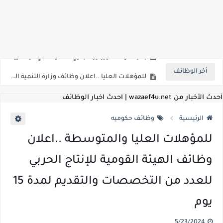
اعلان وظائف شركة مياه الشرب والصرف الصحي بمحافظات القناة " اعلان داخلي " منشور في 15-7-2026
بداية من شهر يوليو الجاري .. تعرف علي قيمة زيادة المرتبات والحد الادني للأجور لجميع الدرجات بعد النشر بالجريدة الرسمية
أخر الوظائف
للمؤهلات العليا ..اعلان وظائف وزارة التنمية المحلية " اخصائي تخطيط - مهندس - اخصائي حاسبات - باحث قانوني " والتقديم الكتروني بتاريخ 15-7-2026
للعمل كضباط متخصصين ..وزارة الدفاع تعلن عن فتح باب التقديم للمؤهلات العليا خريجي الكليات الطبيه / علوم / هندسة / تجارة / حقوق / زراعة / تربية / اداب / خدمة اجتماعية
أحدث الأخبار من wazaef4u.net | احدث اخبار الوظائف
اعلان وظائف وزارة التعليم العالي " جامعة سمنود " للمؤهلات العليا والمتوسطة والدبلومات والعمال والفنيين والتقديم حتي 9 يوليو 2026
الرئيسية
وظائف حكوميه
اعلان وظائف الهيئة القومية لسلامة الغذاء " لشغل وظيفة مفتش أغذية " لخريجي علوم / زراعة / طب بيطري "... الشروط والاوراق المطلوبة وكيفية التقديم
للمؤهلات العليا والمتوسطة ..اعلان
اعلان وظائف الشركة القابضة لمصر للطيران لشغل وظائف ( مهندس ميكانيكا / ضابط مبيعات / فني تبريد وتكييف / فني كهرباء / فني غلايات / فني غازات / فني سباك )
وظائف الهيئة القومية للإنتاج الحربي
مسابقة معلمي الحصه ..الاستعلام عن مواعيد الامتحانات الإلكترونية للمتقدمين في مسابقتي شغل وظيفة معلم مساعد مادتي "الدراسات الاجتماعية" و"اللغة الإنجليزية"
للعدد من التخصصات والتقديم لمدة 15
اعلان وظائف الهيئة القومية للأنفاق ووزارة النقل عن حاجتها الي ( اخصائي موراد / محام / اخصائي شئون / فنيين/ امين مخزن) والتقديم حتي 17 يونيو 2026
يوم
للمؤهلات العليا والمتوسطه.. جامعة ميريت تعلن عن وظائف شاغرة بتاريخ 20 مايو 2026
5/23/2024