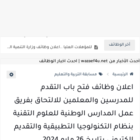
اعلان وظائف شركة مياه الشرب والصرف الصحي بمحافظات القناة " اعلان داخلي " منشور في 15-7-2026
بداية من شهر يوليو الجاري .. تعرف علي قيمة زيادة المرتبات والحد الادني للأجور لجميع الدرجات بعد النشر بالجريدة الرسمية
أخر الوظائف
للمؤهلات العليا ..اعلان وظائف وزارة التنمية المحلية " اخصائي تخطيط - مهندس - اخصائي حاسبات - باحث قانوني " والتقديم الكتروني بتاريخ 15-7-2026
للعمل كضباط متخصصين ..وزارة الدفاع تعلن عن فتح باب التقديم للمؤهلات العليا خريجي الكليات الطبيه / علوم / هندسة / تجارة / حقوق / زراعة / تربية / اداب / خدمة اجتماعية
أحدث الأخبار من wazaef4u.net | احدث اخبار الوظائف
اعلان وظائف وزارة التعليم العالي " جامعة سمنود " للمؤهلات العليا والمتوسطة والدبلومات والعمال والفنيين والتقديم حتي 9 يوليو 2026
الرئيسية
مسابقة التربية والتعليم
اعلان وظائف الهيئة القومية لسلامة الغذاء " لشغل وظيفة مفتش أغذية " لخريجي علوم / زراعة / طب بيطري "... الشروط والاوراق المطلوبة وكيفية التقديم
اعلان وظائف فتح باب التقدم
اعلان وظائف الشركة القابضة لمصر للطيران لشغل وظائف ( مهندس ميكانيكا / ضابط مبيعات / فني تبريد وتكييف / فني كهرباء / فني غلايات / فني غازات / فني سباك )
للمدرسين والمعلمين للالتحاق بفريق
مسابقة معلمي الحصه ..الاستعلام عن مواعيد الامتحانات الإلكترونية للمتقدمين في مسابقتي شغل وظيفة معلم مساعد مادتي "الدراسات الاجتماعية" و"اللغة الإنجليزية"
عمل المدارس الوطنية للعلوم التقنية
اعلان وظائف الهيئة القومية للأنفاق ووزارة النقل عن حاجتها الي ( اخصائي موراد / محام / اخصائي شئون / فنيين/ امين مخزن) والتقديم حتي 17 يونيو 2026
بنظام التكنولوجيا التطبيقية والتقديم
للمؤهلات العليا والمتوسطه.. جامعة ميريت تعلن عن وظائف شاغرة بتاريخ 20 مايو 2026