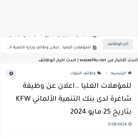
اعلان وظائف شركة مياه الشرب والصرف الصحي بمحافظات القناة " اعلان داخلي " منشور في 15-7-2026
بداية من شهر يوليو الجاري .. تعرف علي قيمة زيادة المرتبات والحد الادني للأجور لجميع الدرجات بعد النشر بالجريدة الرسمية
أخر الوظائف
للمؤهلات العليا ..اعلان وظائف وزارة التنمية المحلية " اخصائي تخطيط - مهندس - اخصائي حاسبات - باحث قانوني " والتقديم الكتروني بتاريخ 15-7-2026
للعمل كضباط متخصصين ..وزارة الدفاع تعلن عن فتح باب التقديم للمؤهلات العليا خريجي الكليات الطبيه / علوم / هندسة / تجارة / حقوق / زراعة / تربية / اداب / خدمة اجتماعية
أحدث الأخبار من wazaef4u.net | احدث اخبار الوظائف
اعلان وظائف وزارة التعليم العالي " جامعة سمنود " للمؤهلات العليا والمتوسطة والدبلومات والعمال والفنيين والتقديم حتي 9 يوليو 2026
الرئيسية
وظائف البنوك
اعلان وظائف الهيئة القومية لسلامة الغذاء " لشغل وظيفة مفتش أغذية " لخريجي علوم / زراعة / طب بيطري "... الشروط والاوراق المطلوبة وكيفية التقديم
للمؤهلات العليا ..اعلان عن وظيفة
اعلان وظائف الشركة القابضة لمصر للطيران لشغل وظائف ( مهندس ميكانيكا / ضابط مبيعات / فني تبريد وتكييف / فني كهرباء / فني غلايات / فني غازات / فني سباك )
شاغرة لدى بنك التنمية الألماني KFW
مسابقة معلمي الحصه ..الاستعلام عن مواعيد الامتحانات الإلكترونية للمتقدمين في مسابقتي شغل وظيفة معلم مساعد مادتي "الدراسات الاجتماعية" و"اللغة الإنجليزية"
بتاريخ 25 مايو 2024
اعلان وظائف الهيئة القومية للأنفاق ووزارة النقل عن حاجتها الي ( اخصائي موراد / محام / اخصائي شئون / فنيين/ امين مخزن) والتقديم حتي 17 يونيو 2026
5/28/2024
للمؤهلات العليا والمتوسطه.. جامعة ميريت تعلن عن وظائف شاغرة بتاريخ 20 مايو 2026