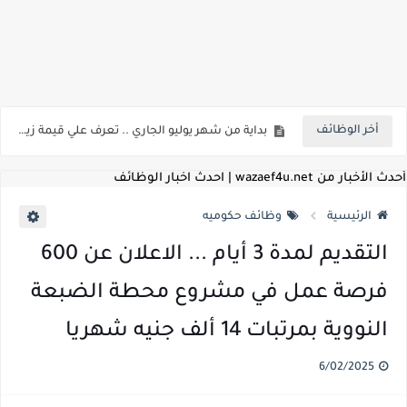
اعلان وظائف شركة مياه الشرب والصرف الصحي بمحافظات القناة " اعلان داخلي " منشور في 15-7-2026
أخر الوظائف
بداية من شهر يوليو الجاري .. تعرف علي قيمة زيادة المرتبات والحد الادني للأجور لجميع الدرجات بعد النشر بالجريدة الرسمية
للمؤهلات العليا ..اعلان وظائف وزارة التنمية المحلية " اخصائي تخطيط - مهندس - اخصائي حاسبات - باحث قانوني " والتقديم الكتروني بتاريخ 15-7-2026
أحدث الأخبار من wazaef4u.net | احدث اخبار الوظائف
للعمل كضباط متخصصين ..وزارة الدفاع تعلن عن فتح باب التقديم للمؤهلات العليا خريجي الكليات الطبيه / علوم / هندسة / تجارة / حقوق / زراعة / تربية / اداب / خدمة اجتماعية
الرئيسية
وظائف حكوميه
اعلان وظائف وزارة التعليم العالي " جامعة سمنود " للمؤهلات العليا والمتوسطة والدبلومات والعمال والفنيين والتقديم حتي 9 يوليو 2026
التقديم لمدة 3 أيام ... الاعلان عن 600
اعلان وظائف الهيئة القومية لسلامة الغذاء " لشغل وظيفة مفتش أغذية " لخريجي علوم / زراعة / طب بيطري "... الشروط والاوراق المطلوبة وكيفية التقديم
فرصة عمل في مشروع محطة الضبعة
اعلان وظائف الشركة القابضة لمصر للطيران لشغل وظائف ( مهندس ميكانيكا / ضابط مبيعات / فني تبريد وتكييف / فني كهرباء / فني غلايات / فني غازات / فني سباك )
النووية بمرتبات 14 ألف جنيه شهريا
مسابقة معلمي الحصه ..الاستعلام عن مواعيد الامتحانات الإلكترونية للمتقدمين في مسابقتي شغل وظيفة معلم مساعد مادتي "الدراسات الاجتماعية" و"اللغة الإنجليزية"
6/02/2025
اعلان وظائف الهيئة القومية للأنفاق ووزارة النقل عن حاجتها الي ( اخصائي موراد / محام / اخصائي شئون / فنيين/ امين مخزن) والتقديم حتي 17 يونيو 2026