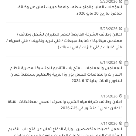
5/20/2026
للمؤهلات العليا والمتوسطه.. جامعة ميريت تعلن عن وظائف
شاغرة بتاريخ 20 مايو 2026
5/23/2026
اعلان وظائف الشركة القابضة لمصر للطيران لشغل وظائف (
مهندس ميكانيكا / ضابط مبيعات / فني تبريد وتكييف / فني كهرباء /
فني غلايات / فني غازات / فني سباك )
6/14/2024
للمعلمين والمعلمات .. فتح باب التقديم للجنسية المصرية لنظام
الاعارات والتعاقدات للعمل بوزارة التربية والتعليم بسلطنة عمان
للذكور والاناث بداية 17-6-2024
7/15/2026
اعلان وظائف شركة مياه الشرب والصرف الصحي بمحافظات القناة
" اعلان داخلي " منشور في 15-7-2026
7/11/2026
للعمل كضباط متخصصين ..وزارة الدفاع تعلن عن فتح باب التقديم
للمؤهلات العليا خريجي الكليات الطبيه / علوم / هندسة / تجارة /