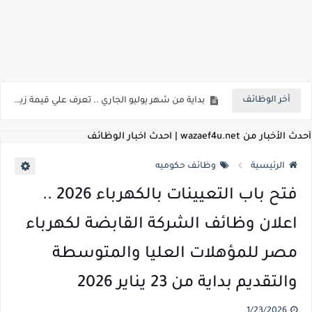
اعلان وظائف شركة مياه الشرب والصرف الصحي بمحافظات القناة " اعلان داخلي " منشور في 15-7-2026
بداية من شهر يوليو الجاري .. تعرف علي قيمة زيادة المرتبات والحد الادني للأجور لجميع الدرجات بعد النشر بالجريدة الرسمية
أخر الوظائف
للمؤهلات العليا ..اعلان وظائف وزارة التنمية المحلية " اخصائي تخطيط - مهندس - اخصائي حاسبات - باحث قانوني " والتقديم الكتروني بتاريخ 15-7-2026
للعمل كضباط متخصصين ..وزارة الدفاع تعلن عن فتح باب التقديم للمؤهلات العليا خريجي الكليات الطبيه / علوم / هندسة / تجارة / حقوق / زراعة / تربية / اداب / خدمة اجتماعية
أحدث الأخبار من wazaef4u.net | احدث اخبار الوظائف
اعلان وظائف وزارة التعليم العالي " جامعة سمنود " للمؤهلات العليا والمتوسطة والدبلومات والعمال والفنيين والتقديم حتي 9 يوليو 2026
الرئيسية
وظائف حكوميه
اعلان وظائف الهيئة القومية لسلامة الغذاء " لشغل وظيفة مفتش أغذية " لخريجي علوم / زراعة / طب بيطري "... الشروط والاوراق المطلوبة وكيفية التقديم
فتح باب التعيينات بالكهرباء 2026 ..
اعلان وظائف الشركة القابضة لمصر للطيران لشغل وظائف ( مهندس ميكانيكا / ضابط مبيعات / فني تبريد وتكييف / فني كهرباء / فني غلايات / فني غازات / فني سباك )
اعلان وظائف الشركة القابضة لكهرباء
مسابقة معلمي الحصه ..الاستعلام عن مواعيد الامتحانات الإلكترونية للمتقدمين في مسابقتي شغل وظيفة معلم مساعد مادتي "الدراسات الاجتماعية" و"اللغة الإنجليزية"
مصر للمؤهلات العليا والمتوسطة
اعلان وظائف الهيئة القومية للأنفاق ووزارة النقل عن حاجتها الي ( اخصائي موراد / محام / اخصائي شئون / فنيين/ امين مخزن) والتقديم حتي 17 يونيو 2026
والتقديم بداية من 23 يناير 2026
للمؤهلات العليا والمتوسطه.. جامعة ميريت تعلن عن وظائف شاغرة بتاريخ 20 مايو 2026
1/23/2026