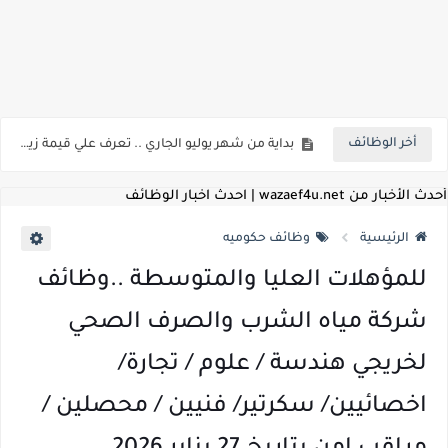
للمؤهلات العليا ..اعلان وظائف الهيئة العامة للمنطقة الاقتصادية لقناة السويس بتاريخ 9-8-2026
اعلان وظائف شركة مياه الشرب والصرف الصحي بمحافظات القناة " اعلان داخلي " منشور في 15-7-2026
أخر الوظائف
بداية من شهر يوليو الجاري .. تعرف علي قيمة زيادة المرتبات والحد الادني للأجور لجميع الدرجات بعد النشر بالجريدة الرسمية
للمؤهلات العليا ..اعلان وظائف وزارة التنمية المحلية " اخصائي تخطيط - مهندس - اخصائي حاسبات - باحث قانوني " والتقديم الكتروني بتاريخ 15-7-2026
أحدث الأخبار من wazaef4u.net | احدث اخبار الوظائف
للعمل كضباط متخصصين ..وزارة الدفاع تعلن عن فتح باب التقديم للمؤهلات العليا خريجي الكليات الطبيه / علوم / هندسة / تجارة / حقوق / زراعة / تربية / اداب / خدمة اجتماعية
الرئيسية
وظائف حكوميه
اعلان وظائف وزارة التعليم العالي " جامعة سمنود " للمؤهلات العليا والمتوسطة والدبلومات والعمال والفنيين والتقديم حتي 9 يوليو 2026
للمؤهلات العليا والمتوسطة ..وظائف
اعلان وظائف الهيئة القومية لسلامة الغذاء " لشغل وظيفة مفتش أغذية " لخريجي علوم / زراعة / طب بيطري "... الشروط والاوراق المطلوبة وكيفية التقديم
شركة مياه الشرب والصرف الصحي
اعلان وظائف الشركة القابضة لمصر للطيران لشغل وظائف ( مهندس ميكانيكا / ضابط مبيعات / فني تبريد وتكييف / فني كهرباء / فني غلايات / فني غازات / فني سباك )
لخريجي هندسة / علوم / تجارة/
مسابقة معلمي الحصه ..الاستعلام عن مواعيد الامتحانات الإلكترونية للمتقدمين في مسابقتي شغل وظيفة معلم مساعد مادتي "الدراسات الاجتماعية" و"اللغة الإنجليزية"
اخصائيين/ سكرتير/ فنيين / محصلين /
اعلان وظائف الهيئة القومية للأنفاق ووزارة النقل عن حاجتها الي ( اخصائي موراد / محام / اخصائي شئون / فنيين/ امين مخزن) والتقديم حتي 17 يونيو 2026