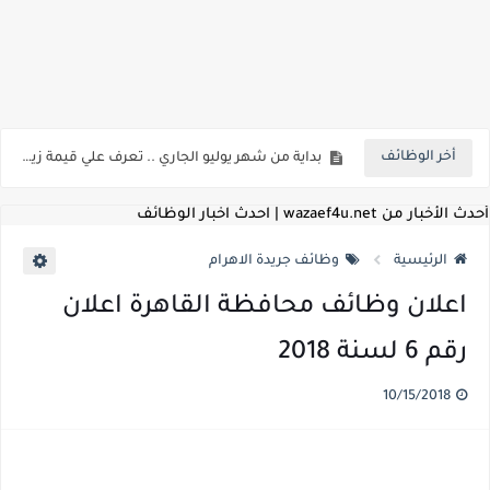
اعلان وظائف شركة مياه الشرب والصرف الصحي بمحافظات القناة " اعلان داخلي " منشور في 15-7-2026
بداية من شهر يوليو الجاري .. تعرف علي قيمة زيادة المرتبات والحد الادني للأجور لجميع الدرجات بعد النشر بالجريدة الرسمية
أخر الوظائف
للمؤهلات العليا ..اعلان وظائف وزارة التنمية المحلية " اخصائي تخطيط - مهندس - اخصائي حاسبات - باحث قانوني " والتقديم الكتروني بتاريخ 15-7-2026
للعمل كضباط متخصصين ..وزارة الدفاع تعلن عن فتح باب التقديم للمؤهلات العليا خريجي الكليات الطبيه / علوم / هندسة / تجارة / حقوق / زراعة / تربية / اداب / خدمة اجتماعية
أحدث الأخبار من wazaef4u.net | احدث اخبار الوظائف
اعلان وظائف وزارة التعليم العالي " جامعة سمنود " للمؤهلات العليا والمتوسطة والدبلومات والعمال والفنيين والتقديم حتي 9 يوليو 2026
الرئيسية
وظائف جريدة الاهرام
اعلان وظائف الهيئة القومية لسلامة الغذاء " لشغل وظيفة مفتش أغذية " لخريجي علوم / زراعة / طب بيطري "... الشروط والاوراق المطلوبة وكيفية التقديم
اعلان وظائف محافظة القاهرة اعلان
اعلان وظائف الشركة القابضة لمصر للطيران لشغل وظائف ( مهندس ميكانيكا / ضابط مبيعات / فني تبريد وتكييف / فني كهرباء / فني غلايات / فني غازات / فني سباك )
رقم 6 لسنة 2018
مسابقة معلمي الحصه ..الاستعلام عن مواعيد الامتحانات الإلكترونية للمتقدمين في مسابقتي شغل وظيفة معلم مساعد مادتي "الدراسات الاجتماعية" و"اللغة الإنجليزية"
10/15/2018
اعلان وظائف الهيئة القومية للأنفاق ووزارة النقل عن حاجتها الي ( اخصائي موراد / محام / اخصائي شئون / فنيين/ امين مخزن) والتقديم حتي 17 يونيو 2026
للمؤهلات العليا والمتوسطه.. جامعة ميريت تعلن عن وظائف شاغرة بتاريخ 20 مايو 2026