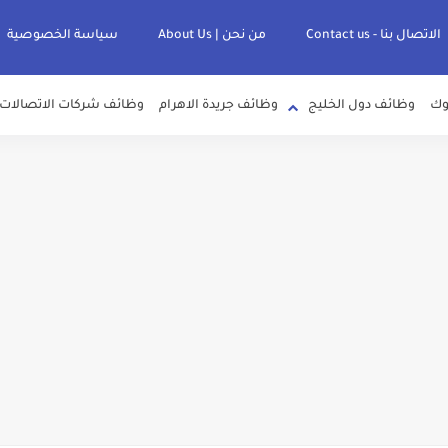
الاتصال بنا - Contact us
من نحن | About Us
سياسة الخصوصية
وك
وظائف دول الخليج
وظائف جريدة الاهرام
وظائف شركات الاتصالات
لصرف الصحي بمحافظات القناة " اعلان داخلي " منشور في 15-7-2026
عرف علي قيمة زيادة المرتبات والحد الادني للأجور لجميع الدرجات بعد النشر بالجري