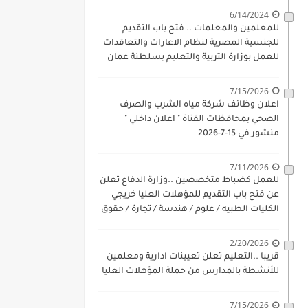
6/14/2024
للمعلمين والمعلمات .. فتح باب التقديم
للجنسية المصرية لنظام الاعارات والتعاقدات
للعمل بوزارة التربية والتعليم بسلطنة عمان
للذكور والاناث بداية 17-6-2024
7/15/2026
اعلان وظائف شركة مياه الشرب والصرف
الصحي بمحافظات القناة " اعلان داخلي "
منشور في 15-7-2026
7/11/2026
للعمل كضباط متخصصين ..وزارة الدفاع تعلن
عن فتح باب التقديم للمؤهلات العليا خريجي
الكليات الطبيه / علوم / هندسة / تجارة / حقوق
/ زراعة / تربية / اداب / خدمة اجتماعية
2/20/2026
قريبا ..التعليم تعلن تعيينات ادارية ومعلمين
للأنشطة بالمدارس من حملة المؤهلات العليا
7/15/2026