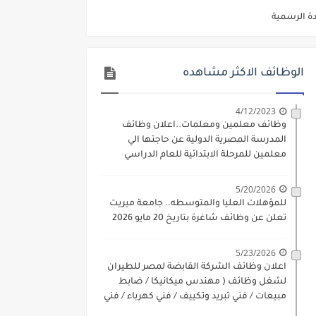
ديم الكتروني بتاريخ 15-7-2026
/ تجارة / حقوق / زراعة / تربية / اداب / خدمة اجتماعية
الوظائف الاكثر مشاهده
ي 9 يوليو 2026
. الشروط والاوراق المطلوبة وكيفية التقديم
4/12/2023
وظائف معلمين ومعلمات..اعلان وظائف
 فني كهرباء / فني غلايات / فني غازات / فني سباك )
المدرسة المصرية الدولية عن حاجتها الي
معلمين للمرحلة الابتدائية للعام الدراسي
د مادتي "الدراسات الاجتماعية" و"اللغة الإنجليزية"
2023-2024
ن) والتقديم حتي 17 يونيو 2026
5/20/2026
للمؤهلات العليا والمتوسطه.. جامعة ميريت
تعلن عن وظائف شاغرة بتاريخ 20 مايو 2026
5/23/2026
اعلان وظائف الشركة القابضة لمصر للطيران
لشغل وظائف ( مهندس ميكانيكا / ضابط
مبيعات / فني تبريد وتكييف / فني كهرباء / فني
غلايات / فني غازات / فني سباك )