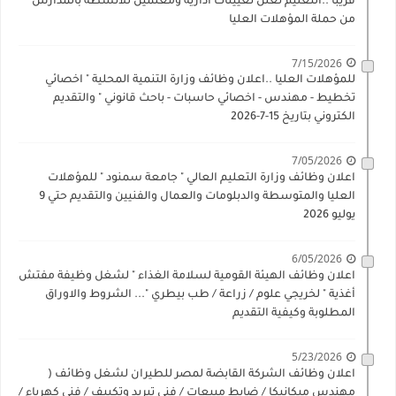
قريبا ..التعليم تعلن تعيينات ادارية ومعلمين للأنشطة بالمدارس
من حملة المؤهلات العليا
7/15/2026
للمؤهلات العليا ..اعلان وظائف وزارة التنمية المحلية " اخصائي
تخطيط - مهندس - اخصائي حاسبات - باحث قانوني " والتقديم
الكتروني بتاريخ 15-7-2026
7/05/2026
اعلان وظائف وزارة التعليم العالي " جامعة سمنود " للمؤهلات
العليا والمتوسطة والدبلومات والعمال والفنيين والتقديم حتي 9
يوليو 2026
6/05/2026
اعلان وظائف الهيئة القومية لسلامة الغذاء " لشغل وظيفة مفتش
أغذية " لخريجي علوم / زراعة / طب بيطري "... الشروط والاوراق
المطلوبة وكيفية التقديم
5/23/2026
اعلان وظائف الشركة القابضة لمصر للطيران لشغل وظائف (
مهندس ميكانيكا / ضابط مبيعات / فني تبريد وتكييف / فني كهرباء /