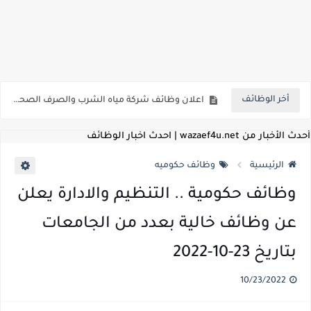
للمؤهلات العليا ..اعلان وظائف الهيئة العامة للمنطقة الاقتصادية لقناة السويس بتاريخ 9-8-2026
اعلان وظائف شركة مياه الشرب والصرف الصحي بمحافظات القناة " اعلان داخلي " منشور في 15-7-2026
أخر الوظائف
بداية من شهر يوليو الجاري .. تعرف علي قيمة زيادة المرتبات والحد الادني للأجور لجميع الدرجات بعد النشر بالجريدة الرسمية
للمؤهلات العليا ..اعلان وظائف وزارة التنمية المحلية " اخصائي تخطيط - مهندس - اخصائي حاسبات - باحث قانوني " والتقديم الكتروني بتاريخ 15-7-2026
أحدث الأخبار من wazaef4u.net | احدث اخبار الوظائف
للعمل كضباط متخصصين ..وزارة الدفاع تعلن عن فتح باب التقديم للمؤهلات العليا خريجي الكليات الطبيه / علوم / هندسة / تجارة / حقوق / زراعة / تربية / اداب / خدمة اجتماعية
الرئيسية
وظائف حكوميه
اعلان وظائف وزارة التعليم العالي " جامعة سمنود " للمؤهلات العليا والمتوسطة والدبلومات والعمال والفنيين والتقديم حتي 9 يوليو 2026
وظائف حكومية .. التنظيم والادارة يعلن
اعلان وظائف الهيئة القومية لسلامة الغذاء " لشغل وظيفة مفتش أغذية " لخريجي علوم / زراعة / طب بيطري "... الشروط والاوراق المطلوبة وكيفية التقديم
عن وظائف خالية بعدد من الجامعات
اعلان وظائف الشركة القابضة لمصر للطيران لشغل وظائف ( مهندس ميكانيكا / ضابط مبيعات / فني تبريد وتكييف / فني كهرباء / فني غلايات / فني غازات / فني سباك )
بتاريخ 23-10-2022
مسابقة معلمي الحصه ..الاستعلام عن مواعيد الامتحانات الإلكترونية للمتقدمين في مسابقتي شغل وظيفة معلم مساعد مادتي "الدراسات الاجتماعية" و"اللغة الإنجليزية"
10/23/2022
اعلان وظائف الهيئة القومية للأنفاق ووزارة النقل عن حاجتها الي ( اخصائي موراد / محام / اخصائي شئون / فنيين/ امين مخزن) والتقديم حتي 17 يونيو 2026