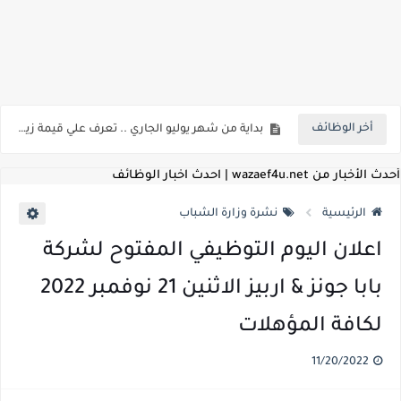
اعلان وظائف شركة مياه الشرب والصرف الصحي بمحافظات القناة " اعلان داخلي " منشور في 15-7-2026
بداية من شهر يوليو الجاري .. تعرف علي قيمة زيادة المرتبات والحد الادني للأجور لجميع الدرجات بعد النشر بالجريدة الرسمية
أخر الوظائف
للمؤهلات العليا ..اعلان وظائف وزارة التنمية المحلية " اخصائي تخطيط - مهندس - اخصائي حاسبات - باحث قانوني " والتقديم الكتروني بتاريخ 15-7-2026
للعمل كضباط متخصصين ..وزارة الدفاع تعلن عن فتح باب التقديم للمؤهلات العليا خريجي الكليات الطبيه / علوم / هندسة / تجارة / حقوق / زراعة / تربية / اداب / خدمة اجتماعية
أحدث الأخبار من wazaef4u.net | احدث اخبار الوظائف
اعلان وظائف وزارة التعليم العالي " جامعة سمنود " للمؤهلات العليا والمتوسطة والدبلومات والعمال والفنيين والتقديم حتي 9 يوليو 2026
الرئيسية
نشرة وزارة الشباب
اعلان وظائف الهيئة القومية لسلامة الغذاء " لشغل وظيفة مفتش أغذية " لخريجي علوم / زراعة / طب بيطري "... الشروط والاوراق المطلوبة وكيفية التقديم
اعلان اليوم التوظيفي المفتوح لشركة
اعلان وظائف الشركة القابضة لمصر للطيران لشغل وظائف ( مهندس ميكانيكا / ضابط مبيعات / فني تبريد وتكييف / فني كهرباء / فني غلايات / فني غازات / فني سباك )
بابا جونز & اربيز الاثنين 21 نوفمبر 2022
مسابقة معلمي الحصه ..الاستعلام عن مواعيد الامتحانات الإلكترونية للمتقدمين في مسابقتي شغل وظيفة معلم مساعد مادتي "الدراسات الاجتماعية" و"اللغة الإنجليزية"
لكافة المؤهلات
اعلان وظائف الهيئة القومية للأنفاق ووزارة النقل عن حاجتها الي ( اخصائي موراد / محام / اخصائي شئون / فنيين/ امين مخزن) والتقديم حتي 17 يونيو 2026
11/20/2022
للمؤهلات العليا والمتوسطه.. جامعة ميريت تعلن عن وظائف شاغرة بتاريخ 20 مايو 2026