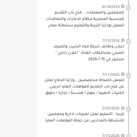
6/14/2024
للمعلمين والمعلمات .. فتح باب التقديم
للجنسية المصرية لنظام الاعارات والتعاقدات
للعمل بوزارة التربية والتعليم بسلطنة عمان
للذكور والاناث بداية 17-6-2024
7/15/2026
اعلان وظائف شركة مياه الشرب والصرف
الصحي بمحافظات القناة " اعلان داخلي "
منشور في 15-7-2026
7/11/2026
للعمل كضباط متخصصين ..وزارة الدفاع تعلن
عن فتح باب التقديم للمؤهلات العليا خريجي
الكليات الطبيه / علوم / هندسة / تجارة / حقوق
/ زراعة / تربية / اداب / خدمة اجتماعية
2/20/2026
قريبا ..التعليم تعلن تعيينات ادارية ومعلمين
للأنشطة بالمدارس من حملة المؤهلات العليا
7/15/2026