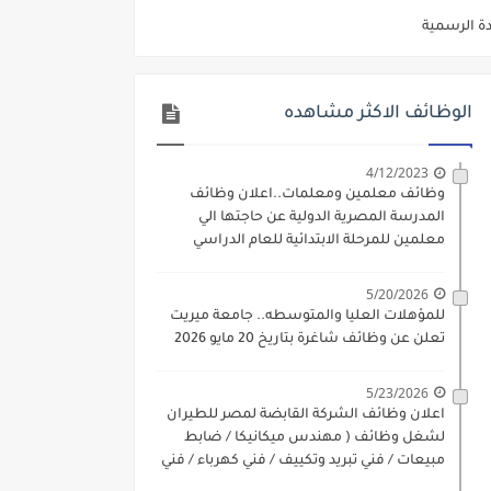
ديم الكتروني بتاريخ 15-7-2026
/ تجارة / حقوق / زراعة / تربية / اداب / خدمة اجتماعية
الوظائف الاكثر مشاهده
ي 9 يوليو 2026
. الشروط والاوراق المطلوبة وكيفية التقديم
4/12/2023
وظائف معلمين ومعلمات..اعلان وظائف
 فني كهرباء / فني غلايات / فني غازات / فني سباك )
المدرسة المصرية الدولية عن حاجتها الي
معلمين للمرحلة الابتدائية للعام الدراسي
د مادتي "الدراسات الاجتماعية" و"اللغة الإنجليزية"
2023-2024
ن) والتقديم حتي 17 يونيو 2026
5/20/2026
للمؤهلات العليا والمتوسطه.. جامعة ميريت
تعلن عن وظائف شاغرة بتاريخ 20 مايو 2026
5/23/2026
اعلان وظائف الشركة القابضة لمصر للطيران
لشغل وظائف ( مهندس ميكانيكا / ضابط
مبيعات / فني تبريد وتكييف / فني كهرباء / فني
غلايات / فني غازات / فني سباك )