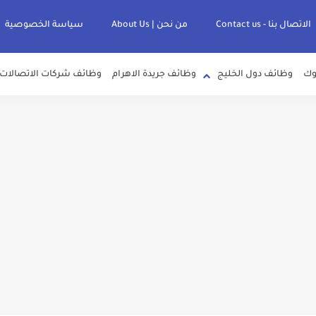
الاتصال بنا - Contact us
من نحن | About Us
سياسة الخصوصية
وك
وظائف دول الخليج
وظائف جريدة الاهرام
وظائف شركات الاتصالات
لصرف الصحي بمحافظات القناة " اعلان داخلي " منشور في 15-7-2026
عرف علي قيمة زيادة المرتبات والحد الادني للأجور لجميع الدرجات بعد النشر بالجري