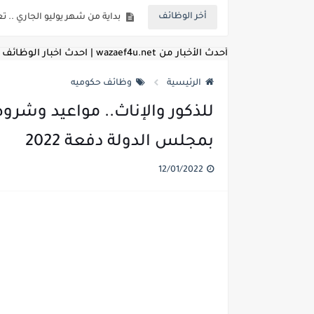
أخر الوظائف
للمؤهلات العليا ..اعلان وظائف و
للعمل كضباط متخصصين ..وزارة الد
أحدث الأخبار من wazaef4u.net | احدث اخبار الوظائف
اعلان وظائف وزارة التعليم العالي
الرئيسية
وظائف حكوميه
اعلان وظائف الهيئة القومية ل
للذكور والإناث.. مواعيد وشر
اعلان وظائف الشركة القابضة لم
بمجلس الدولة دفعة 2022
مسابقة معلمي الحصه ..الاستعلا
12/01/2022
اعلان وظائف الهيئة القومية للأنف
للمؤهلات العليا والمتوسطه.. جامع