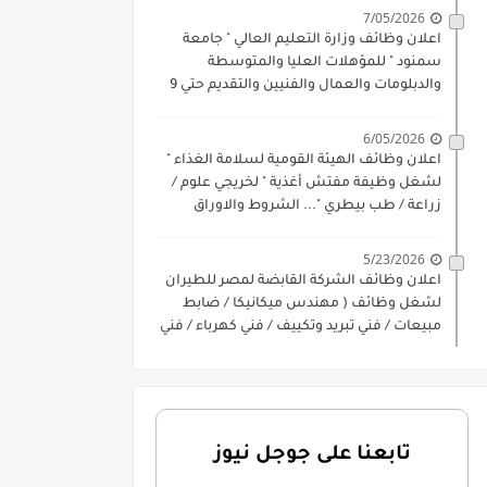
7/05/2026
اعلان وظائف وزارة التعليم العالي " جامعة
سمنود " للمؤهلات العليا والمتوسطة
والدبلومات والعمال والفنيين والتقديم حتي 9
يوليو 2026
6/05/2026
اعلان وظائف الهيئة القومية لسلامة الغذاء "
لشغل وظيفة مفتش أغذية " لخريجي علوم /
زراعة / طب بيطري "... الشروط والاوراق
المطلوبة وكيفية التقديم
5/23/2026
اعلان وظائف الشركة القابضة لمصر للطيران
لشغل وظائف ( مهندس ميكانيكا / ضابط
مبيعات / فني تبريد وتكييف / فني كهرباء / فني
غلايات / فني غازات / فني سباك )
تابعنا على جوجل نيوز