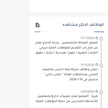
دة الرسمية
ديم الكتروني بتاريخ 15-7-2026
الوظائف الاكثر مشاهده
/ تجارة / حقوق / زراعة / تربية / اداب / خدمة اجتماعية
ي 9 يوليو 2026
7/11/2026
للعمل كضباط متخصصين ..وزارة الدفاع تعلن
. الشروط والاوراق المطلوبة وكيفية التقديم
عن فتح باب التقديم للمؤهلات العليا خريجي
الكليات الطبيه / علوم / هندسة / تجارة / حقوق
 فني كهرباء / فني غلايات / فني غازات / فني سباك )
/ زراعة / تربية / اداب / خدمة اجتماعية
7/15/2026
د مادتي "الدراسات الاجتماعية" و"اللغة الإنجليزية"
اعلان وظائف شركة مياه الشرب والصرف
الصحي بمحافظات القناة " اعلان داخلي "
ن) والتقديم حتي 17 يونيو 2026
منشور في 15-7-2026
2/20/2026
قريبا ..التعليم تعلن تعيينات ادارية ومعلمين
للأنشطة بالمدارس من حملة المؤهلات العليا