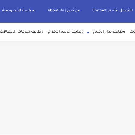
الاتصال بنا - Contact us
من نحن | About Us
سياسة الخصوصية
وك
وظائف دول الخليج
وظائف جريدة الاهرام
وظائف شركات الاتصالات
هيئة العامة للمنطقة الاقتصادية لقناة السويس بتاريخ 9-8-2026
لصرف الصحي بمحافظات القناة " اعلان داخلي " منشور في 15-7-2026