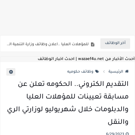
اعلان وظائف شركة مياه الشرب والصرف الصحي بمحافظات القناة " اعلان داخلي " منشور في 15-7-2026
بداية من شهر يوليو الجاري .. تعرف علي قيمة زيادة المرتبات والحد الادني للأجور لجميع الدرجات بعد النشر بالجريدة الرسمية
أخر الوظائف
للمؤهلات العليا ..اعلان وظائف وزارة التنمية المحلية " اخصائي تخطيط - مهندس - اخصائي حاسبات - باحث قانوني " والتقديم الكتروني بتاريخ 15-7-2026
للعمل كضباط متخصصين ..وزارة الدفاع تعلن عن فتح باب التقديم للمؤهلات العليا خريجي الكليات الطبيه / علوم / هندسة / تجارة / حقوق / زراعة / تربية / اداب / خدمة اجتماعية
أحدث الأخبار من wazaef4u.net | احدث اخبار الوظائف
اعلان وظائف وزارة التعليم العالي " جامعة سمنود " للمؤهلات العليا والمتوسطة والدبلومات والعمال والفنيين والتقديم حتي 9 يوليو 2026
الرئيسية
وظائف حكوميه
اعلان وظائف الهيئة القومية لسلامة الغذاء " لشغل وظيفة مفتش أغذية " لخريجي علوم / زراعة / طب بيطري "... الشروط والاوراق المطلوبة وكيفية التقديم
التقديم الكتروني.. الحكومه تعلن عن
اعلان وظائف الشركة القابضة لمصر للطيران لشغل وظائف ( مهندس ميكانيكا / ضابط مبيعات / فني تبريد وتكييف / فني كهرباء / فني غلايات / فني غازات / فني سباك )
مسابقة تعيينات للمؤهلات العليا
مسابقة معلمي الحصه ..الاستعلام عن مواعيد الامتحانات الإلكترونية للمتقدمين في مسابقتي شغل وظيفة معلم مساعد مادتي "الدراسات الاجتماعية" و"اللغة الإنجليزية"
والدبلومات خلال شهريوليو لوزارتي الري
اعلان وظائف الهيئة القومية للأنفاق ووزارة النقل عن حاجتها الي ( اخصائي موراد / محام / اخصائي شئون / فنيين/ امين مخزن) والتقديم حتي 17 يونيو 2026
والنقل
للمؤهلات العليا والمتوسطه.. جامعة ميريت تعلن عن وظائف شاغرة بتاريخ 20 مايو 2026
6/29/2023