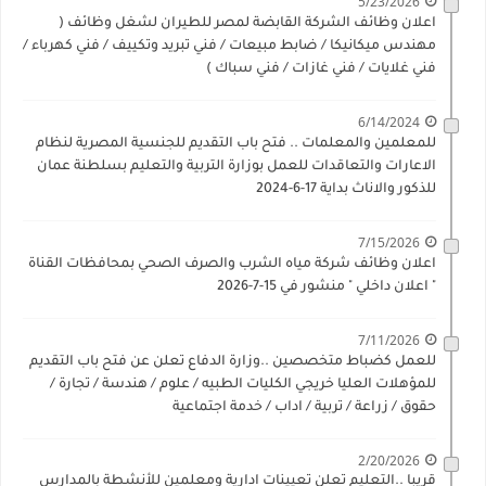
5/23/2026
اعلان وظائف الشركة القابضة لمصر للطيران لشغل وظائف (
مهندس ميكانيكا / ضابط مبيعات / فني تبريد وتكييف / فني كهرباء /
فني غلايات / فني غازات / فني سباك )
6/14/2024
للمعلمين والمعلمات .. فتح باب التقديم للجنسية المصرية لنظام
الاعارات والتعاقدات للعمل بوزارة التربية والتعليم بسلطنة عمان
للذكور والاناث بداية 17-6-2024
7/15/2026
اعلان وظائف شركة مياه الشرب والصرف الصحي بمحافظات القناة
" اعلان داخلي " منشور في 15-7-2026
7/11/2026
للعمل كضباط متخصصين ..وزارة الدفاع تعلن عن فتح باب التقديم
للمؤهلات العليا خريجي الكليات الطبيه / علوم / هندسة / تجارة /
حقوق / زراعة / تربية / اداب / خدمة اجتماعية
2/20/2026
قريبا ..التعليم تعلن تعيينات ادارية ومعلمين للأنشطة بالمدارس